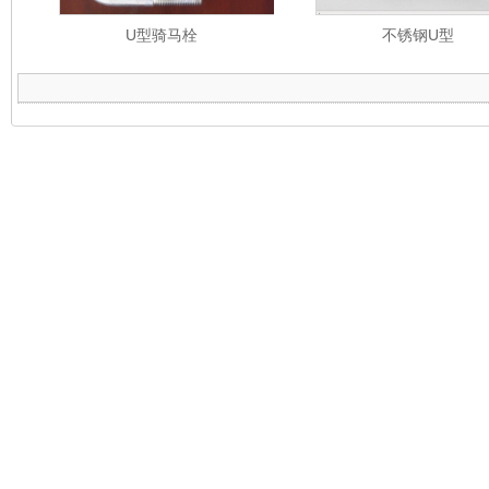
U型骑马栓
不锈钢U型